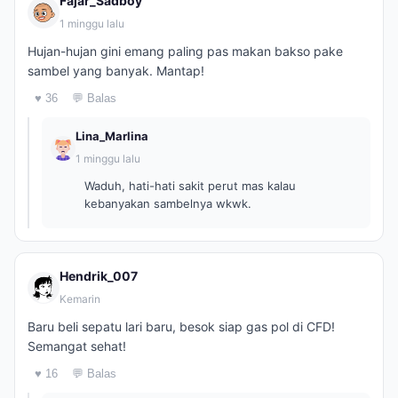
Fajar_Sadboy
1 minggu lalu
Hujan-hujan gini emang paling pas makan bakso pake
sambel yang banyak. Mantap!
♥ 36
💬 Balas
Lina_Marlina
1 minggu lalu
Waduh, hati-hati sakit perut mas kalau
kebanyakan sambelnya wkwk.
Hendrik_007
Kemarin
Baru beli sepatu lari baru, besok siap gas pol di CFD!
Semangat sehat!
♥ 16
💬 Balas