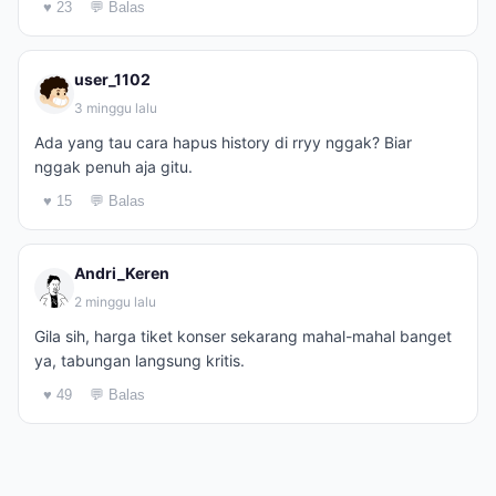
♥ 23
💬 Balas
user_1102
3 minggu lalu
Ada yang tau cara hapus history di rryy nggak? Biar
nggak penuh aja gitu.
♥ 15
💬 Balas
Andri_Keren
2 minggu lalu
Gila sih, harga tiket konser sekarang mahal-mahal banget
ya, tabungan langsung kritis.
♥ 49
💬 Balas