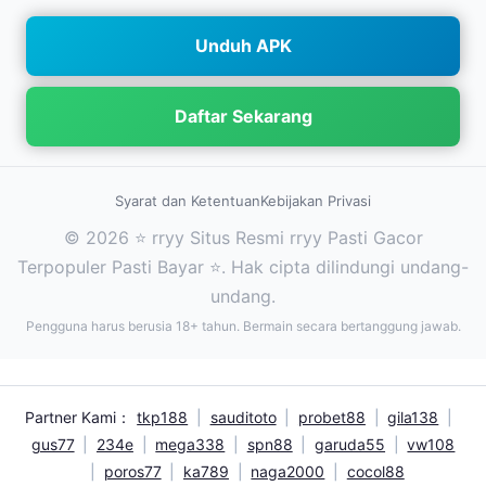
Unduh APK
Daftar Sekarang
Syarat dan Ketentuan
Kebijakan Privasi
© 2026 ⭐ rryy Situs Resmi rryy Pasti Gacor
Terpopuler Pasti Bayar ⭐. Hak cipta dilindungi undang-
undang.
Pengguna harus berusia 18+ tahun. Bermain secara bertanggung jawab.
Partner Kami：
tkp188
|
sauditoto
|
probet88
|
gila138
|
gus77
|
234e
|
mega338
|
spn88
|
garuda55
|
vw108
|
poros77
|
ka789
|
naga2000
|
cocol88