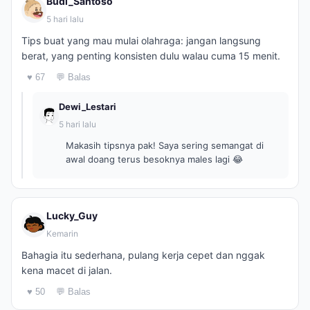
Budi_Santoso
5 hari lalu
Tips buat yang mau mulai olahraga: jangan langsung
berat, yang penting konsisten dulu walau cuma 15 menit.
♥ 67
💬 Balas
Dewi_Lestari
5 hari lalu
Makasih tipsnya pak! Saya sering semangat di
awal doang terus besoknya males lagi 😂
Lucky_Guy
Kemarin
Bahagia itu sederhana, pulang kerja cepet dan nggak
kena macet di jalan.
♥ 50
💬 Balas