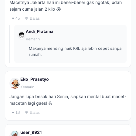
Macetnya Jakarta hari ini bener-bener gak ngotak, udah
sejam cuma jalan 2 kilo 😭
♥ 45
💬 Balas
Andi_Pratama
Kemarin
Makanya mending naik KRL aja lebih cepet sanpai
rumah.
Eko_Prasetyo
Kemarin
Jangan lupa besok hari Senin, siapkan mental buat macet-
macetan lagi gaes! 💪
♥ 18
💬 Balas
user_9921