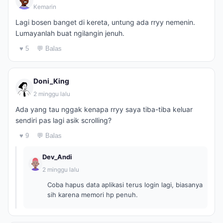
Kemarin
Lagi bosen banget di kereta, untung ada rryy nemenin.
Lumayanlah buat ngilangin jenuh.
♥ 5
💬 Balas
Doni_King
2 minggu lalu
Ada yang tau nggak kenapa rryy saya tiba-tiba keluar
sendiri pas lagi asik scrolling?
♥ 9
💬 Balas
Dev_Andi
2 minggu lalu
Coba hapus data aplikasi terus login lagi, biasanya
sih karena memori hp penuh.