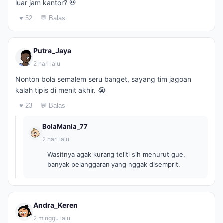
luar jam kantor? 💀
♥ 52
💬 Balas
Putra_Jaya
2 hari lalu
Nonton bola semalem seru banget, sayang tim jagoan
kalah tipis di menit akhir. 😭
♥ 23
💬 Balas
BolaMania_77
2 hari lalu
Wasitnya agak kurang teliti sih menurut gue,
banyak pelanggaran yang nggak disemprit.
Andra_Keren
2 minggu lalu