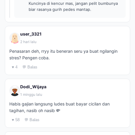
Kuncinya di kencur mas, jangan pelit bumbunya
biar rasanya gurih pedes mantap.
user_3321
2 hari lalu
Penasaran deh, rryy itu beneran seru ya buat ngilangin
stres? Pengen coba.
♥ 4
💬 Balas
Dodi_Wijaya
1 minggu lalu
Habis gajian langsung ludes buat bayar cicilan dan
tagihan, nasib oh nasib 💸
♥ 58
💬 Balas