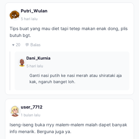
Putri_Wulan
5 hari lalu
Tips buat yang mau diet tapi tetep makan enak dong, plis
butuh bgt.
♥ 20
💬 Balas
Dani_Kurnia
5 hari lalu
Ganti nasi putih ke nasi merah atau shirataki aja
kak, ngaruh banget loh.
user_7712
1 bulan lalu
Iseng-iseng buka rryy malem-malem malah dapet banyak
info menarik. Berguna juga ya.