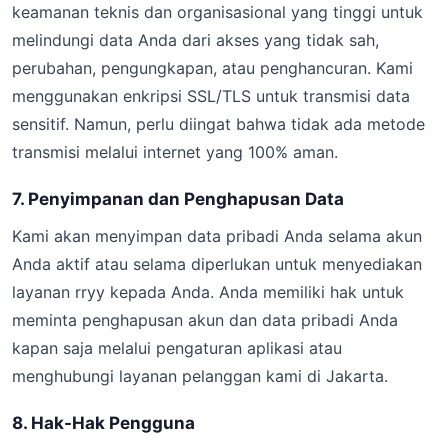
keamanan teknis dan organisasional yang tinggi untuk
melindungi data Anda dari akses yang tidak sah,
perubahan, pengungkapan, atau penghancuran. Kami
menggunakan enkripsi SSL/TLS untuk transmisi data
sensitif. Namun, perlu diingat bahwa tidak ada metode
transmisi melalui internet yang 100% aman.
7. Penyimpanan dan Penghapusan Data
Kami akan menyimpan data pribadi Anda selama akun
Anda aktif atau selama diperlukan untuk menyediakan
layanan rryy kepada Anda. Anda memiliki hak untuk
meminta penghapusan akun dan data pribadi Anda
kapan saja melalui pengaturan aplikasi atau
menghubungi layanan pelanggan kami di Jakarta.
8. Hak-Hak Pengguna