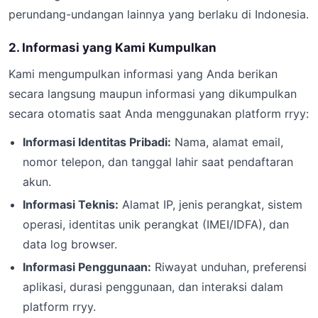
perundang-undangan lainnya yang berlaku di Indonesia.
2. Informasi yang Kami Kumpulkan
Kami mengumpulkan informasi yang Anda berikan
secara langsung maupun informasi yang dikumpulkan
secara otomatis saat Anda menggunakan platform rryy:
Informasi Identitas Pribadi:
Nama, alamat email,
nomor telepon, dan tanggal lahir saat pendaftaran
akun.
Informasi Teknis:
Alamat IP, jenis perangkat, sistem
operasi, identitas unik perangkat (IMEI/IDFA), dan
data log browser.
Informasi Penggunaan:
Riwayat unduhan, preferensi
aplikasi, durasi penggunaan, dan interaksi dalam
platform rryy.