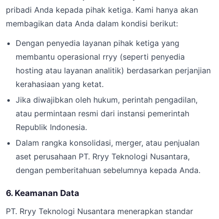
pribadi Anda kepada pihak ketiga. Kami hanya akan
membagikan data Anda dalam kondisi berikut:
Dengan penyedia layanan pihak ketiga yang
membantu operasional rryy (seperti penyedia
hosting atau layanan analitik) berdasarkan perjanjian
kerahasiaan yang ketat.
Jika diwajibkan oleh hukum, perintah pengadilan,
atau permintaan resmi dari instansi pemerintah
Republik Indonesia.
Dalam rangka konsolidasi, merger, atau penjualan
aset perusahaan PT. Rryy Teknologi Nusantara,
dengan pemberitahuan sebelumnya kepada Anda.
6. Keamanan Data
PT. Rryy Teknologi Nusantara menerapkan standar