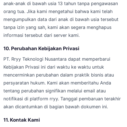
anak-anak di bawah usia 13 tahun tanpa pengawasan
orang tua. Jika kami mengetahui bahwa kami telah
mengumpulkan data dari anak di bawah usia tersebut
tanpa izin yang sah, kami akan segera menghapus
informasi tersebut dari server kami.
10. Perubahan Kebijakan Privasi
PT. Rryy Teknologi Nusantara dapat memperbarui
Kebijakan Privasi ini dari waktu ke waktu untuk
mencerminkan perubahan dalam praktik bisnis atau
persyaratan hukum. Kami akan memberitahu Anda
tentang perubahan signifikan melalui email atau
notifikasi di platform rryy. Tanggal pembaruan terakhir
akan dicantumkan di bagian bawah dokumen ini.
11. Kontak Kami