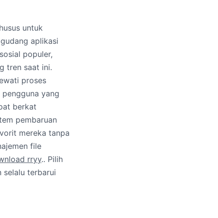
khusus untuk
 gudang aplikasi
sosial populer,
 tren saat ini.
lewati proses
an pengguna yang
pat berkat
istem pembaruan
avorit mereka tanpa
ajemen file
wnload rryy
.. Pilih
selalu terbarui