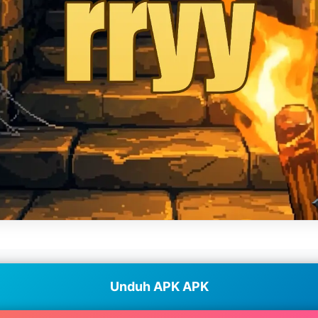
Unduh APK APK