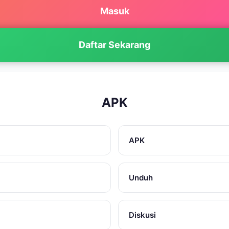
Masuk
Daftar Sekarang
APK
APK
Unduh
Diskusi