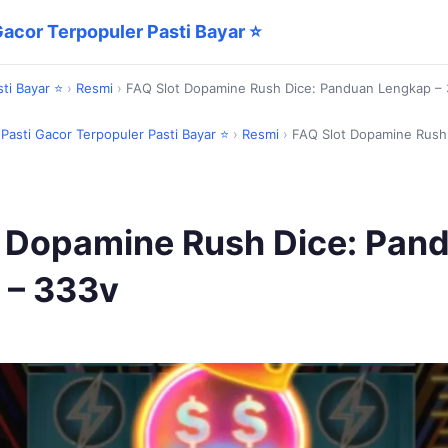
Gacor Terpopuler Pasti Bayar ⭐
sti Bayar ⭐
›
Resmi
›
FAQ Slot Dopamine Rush Dice: Panduan Lengkap –
 Pasti Gacor Terpopuler Pasti Bayar ⭐
›
Resmi
›
FAQ Slot Dopamine Rush
t Dopamine Rush Dice: Pan
 – 333v