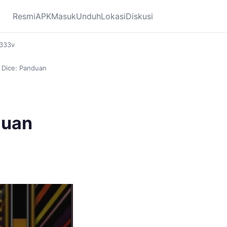
Resmi
APK
Masuk
Unduh
Lokasi
Diskusi
 333v
 Dice: Panduan
duan