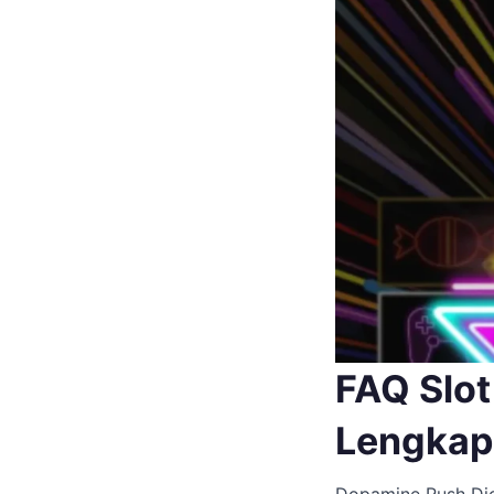
FAQ Slo
Lengkap