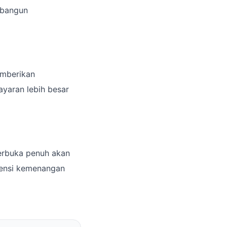
dibangun
emberikan
yaran lebih besar
terbuka penuh akan
tensi kemenangan