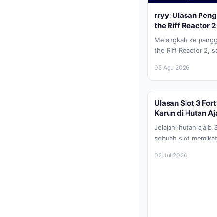
rryy: Ulasan Pen
the Riff Reactor 2
Melangkah ke pangg
the Riff Reactor 2,
energi konser rock k
05 Agu 2026
Ulasan Slot 3 For
Karun di Hutan Aj
Jelajahi hutan ajaib
sebuah slot memikat 
pada 16 Juni 2026...
02 Jul 2026